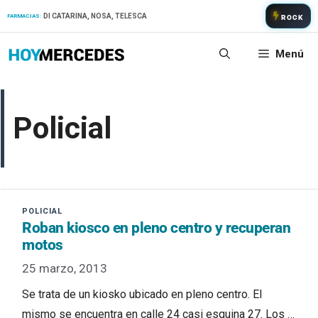
Saltar
DI CATARINA, NOSA, TELESCA
FARMACIAS:
ROCK
al
contenido
Menú
Policial
Roban kiosco en pleno centro y recuperan
motos
25 marzo, 2013
Se trata de un kiosko ubicado en pleno centro. El
mismo se encuentra en calle 24 casi esquina 27. Los …