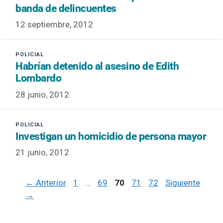
banda de delincuentes
12 septiembre, 2012
Habrían detenido al asesino de Edith
Lombardo
28 junio, 2012
Investigan un homicidio de persona mayor
21 junio, 2012
Página
Página
Página
Página
Página
←
Anterior
1
…
69
70
71
72
Siguiente
→